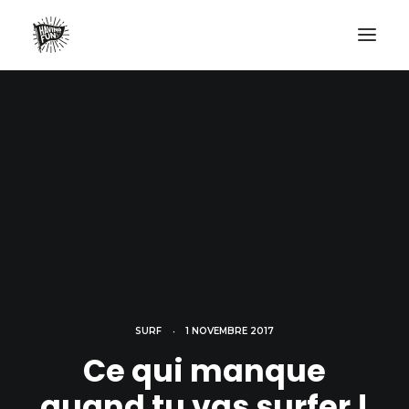
LIFESTYLE
AVENTURES
ECO FRIENDLY
SURF
VANLIFE
NO PLASTIC LETTER
RECHERCHE
SURF
•
1 NOVEMBRE 2017
Ce qui manque
quand tu vas surfer !