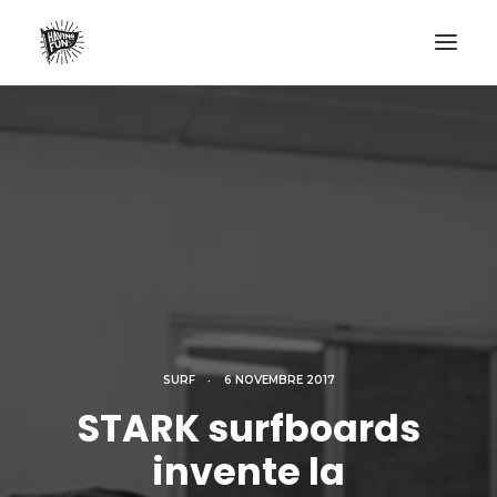
LIFESTYLE
AVENTURES
ECO FRIENDLY
SURF
VANLIFE
NO PLASTIC LETTER
SURF
•
6 NOVEMBRE 2017
RECHERCHE
STARK surfboards
invente la