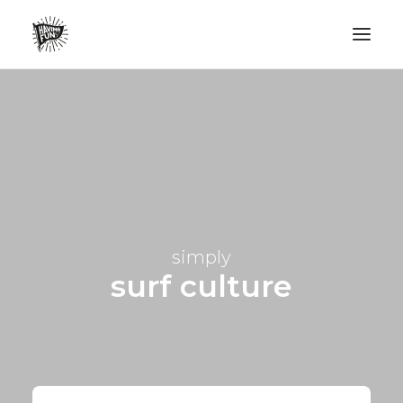
LIFESTYLE
AVENTURES
ECO FRIENDLY
SURF
VANLIFE
simply
NO PLASTIC LETTER
surf culture
RECHERCHE