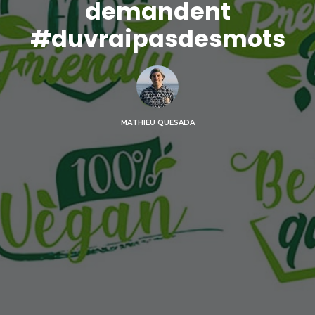
demandent
#duvraipasdesmots
MATHIEU QUESADA