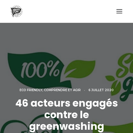
LIFESTYLE
AVENTURES
ECO FRIENDLY
SURF
VANLIFE
NO PLASTIC LETTER
ECO FRIENDLY
,
COMPRENDRE ET AGIR
•
6 JUILLET 2020
46 acteurs engagés
RECHERCHE
contre le
greenwashing