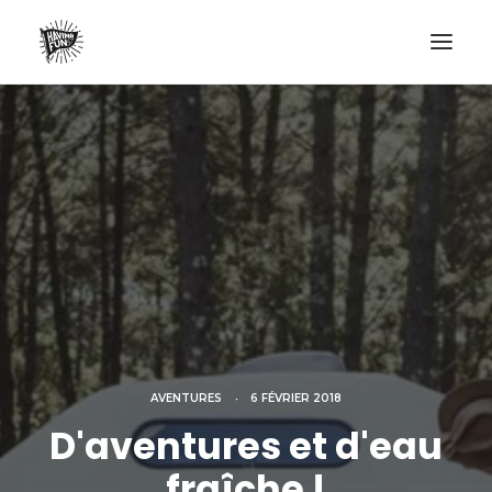
LIFESTYLE
AVENTURES
ECO FRIENDLY
SURF
VANLIFE
NO PLASTIC LETTER
RECHERCHE
AVENTURES
•
6 FÉVRIER 2018
D'aventures et d'eau
fraîche !