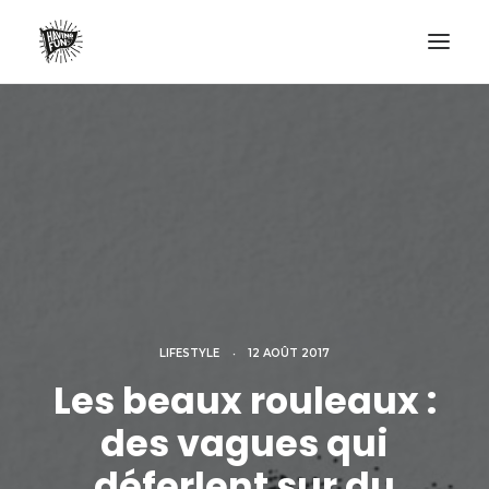
LIFESTYLE
AVENTURES
ECO FRIENDLY
SURF
VANLIFE
NO PLASTIC LETTER
LIFESTYLE
•
12 AOÛT 2017
RECHERCHE
Les beaux rouleaux :
des vagues qui
déferlent sur du