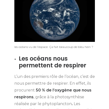
les océans vu de l’espace. Ça fait beaucoup de bleu hein ?
Les océans nous
permettent de respirer
L’un des premiers rôle de l’océan, c’est de
nous permettre de respirer. En effet, ils
procurent
50 % de l’oxygène que nous
respirons
,
grâce à la photosynthèse
réalisée par le phytoplancton
.
Les