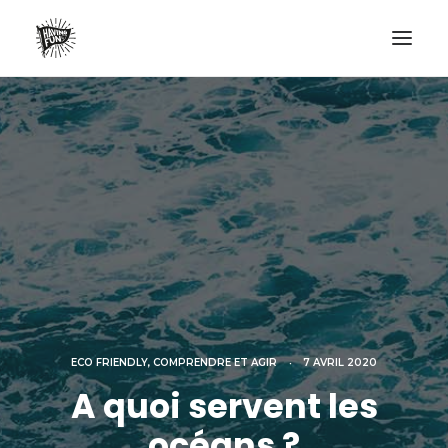
LIFESTYLE
AVENTURES
ECO FRIENDLY
SURF
VANLIFE
NO PLASTIC LETTER
RECHERCHE
ECO FRIENDLY
,
COMPRENDRE ET AGIR
•
7 AVRIL 2020
A quoi servent les
océans ?